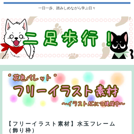
一日一歩、踏みしめながら学ぶ日々
【フリーイラスト素材】水玉フレーム
（飾り枠）